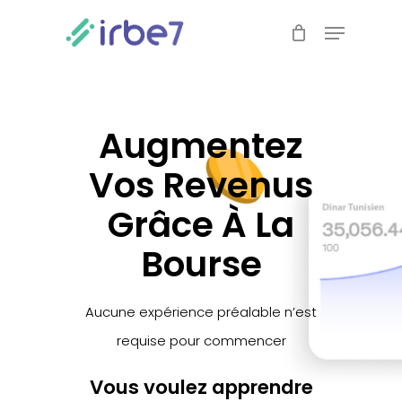
Skip
Menu
to
Close
main
Menu
content
Augmentez
Vos Revenus
Grâce À La
Bourse
Aucune expérience préalable n’est
requise pour commencer
Vous voulez apprendre