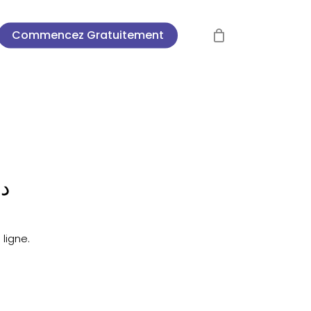
Commencez Gratuitement
Le
د
prix
actuel
ligne.
est :
د.ت 1.680,000.
د.ت 2.100,000.