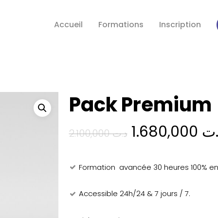
Accueil
Formations
Inscription
Pack Premium
Le
1.680,000
.ت
2.100,000
د.ت
prix
initial
Formation avancée 30 heures 100% en 
était :
Accessible 24h/24 & 7 jours / 7.