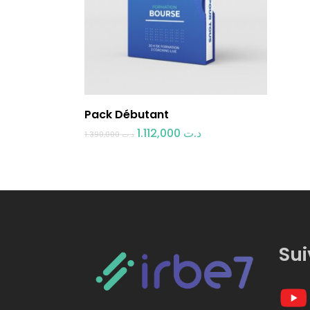
Ajouter Au Panier
Pack Débutant
Le
Le
1.112,000
د.ت
1.390,000
د.ت
prix
prix
initial
actuel
était :
est :
د.ت 1.112,000.
د.ت 1.390,000.
Sui